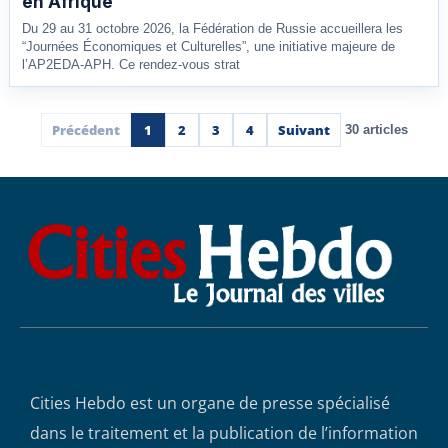
en Afrique
Du 29 au 31 octobre 2026, la Fédération de Russie accueillera les
“Journées Économiques et Culturelles”, une initiative majeure de
l’AP2EDA-APH. Ce rendez-vous strat
Précédent
1
2
3
4
Suivant
30 articles
Cities Hebdo est un organe de presse spécialisé
dans le traitement et la publication de l’information