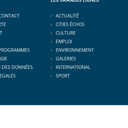
LES GRANDES LIGNES
 CONTACT
ACTUALITÉ
RTE
CITIES ÉCHOS
T
CULTURE
EMPLOI
 PROGRAMMES
ENVIRONNEMENT
GIE
GALERIES
N DES DONNÉES
INTERNATIONAL
EGALES
SPORT
pyright © 2024 Cties Hebdo. All Rights Reserved.