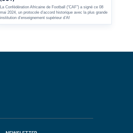
La Confédération Africaine de Football (“CAF”) a signé ce 08
mai 2024, un protocole d’accord historique avec la plus grande
institution d’enseignement supérieur d’Af