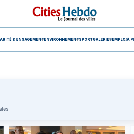
DARITÉ & ENGAGEMENT
ENVIRONNEMENT
SPORT
GALERIES
EMPLOI
À P
ales.