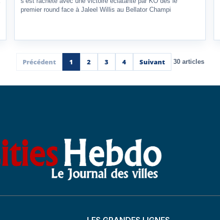
s’est racheté avec une victoire éclatante par KO dès le
premier round face à Jaleel Willis au Bellator Champi
Précédent
1
2
3
4
Suivant
30 articles