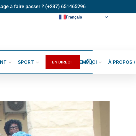
age à faire passer ? (+237) 651465296
Français
ENT
SPORT
GALERIES
EMPLOI
À PROPOS 
EN DIRECT