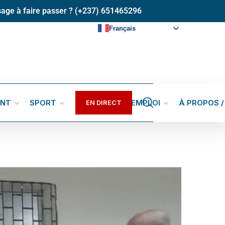
age à faire passer ? (+237) 651465296
Français
ENT
SPORT
GALERIES
EMPLOI
À PROPOS 
EN DIRECT