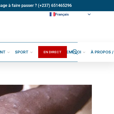
age à faire passer ? (+237) 651465296
Français
ENT
SPORT
GALERIES
EMPLOI
À PROPOS 
EN DIRECT