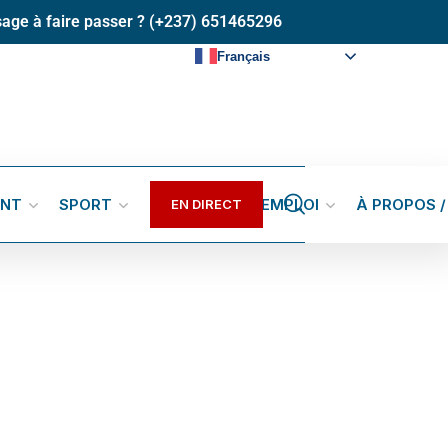
age à faire passer ? (+237) 651465296
Français
ENT
SPORT
GALERIES
EMPLOI
À PROPOS 
EN DIRECT